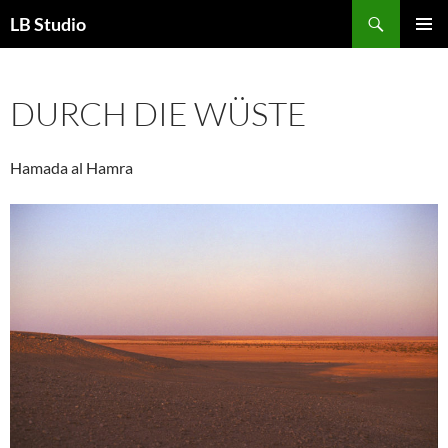
Zum
Suchen
LB Studio
Inhalt
PRIMÄR
springen
MENÜ
DURCH DIE WÜSTE
Hamada al Hamra